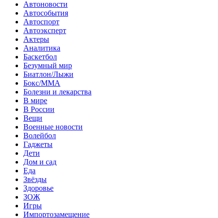
Автоновости
Автособытия
Автоспорт
Автоэксперт
Актеры
Аналитика
Баскетбол
Безумный мир
Биатлон/Лыжи
Бокс/MMA
Болезни и лекарства
В мире
В России
Вещи
Военные новости
Волейбол
Гаджеты
Дети
Дом и сад
Еда
Звёзды
Здоровье
ЗОЖ
Игры
Импортозамещение