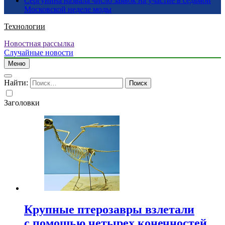
Сергунина назвала число заявок на участие в седьмой
Московской неделе моды
Технологии
Новостная рассылка
Случайные новости
Меню
Найти:
Заголовки
Крупные птерозавры взлетали
с помощью четырех конечностей