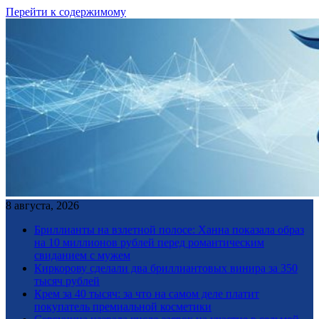
Перейти к содержимому
8 августа, 2026
Бриллианты на взлетной полосе: Ханна показала образ
на 10 миллионов рублей перед романтическим
свиданием с мужем
Киркорову сделали два бриллиантовых винира за 350
тысяч рублей
Крем за 40 тысяч: за что на самом деле платит
покупатель премиальной косметики