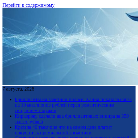
Перейти к содержимому
7 августа, 2026
Бриллианты на взлетной полосе: Ханна показала образ
на 10 миллионов рублей перед романтическим
свиданием с мужем
Киркорову сделали два бриллиантовых винира за 350
тысяч рублей
Крем за 40 тысяч: за что на самом деле платит
покупатель премиальной косметики