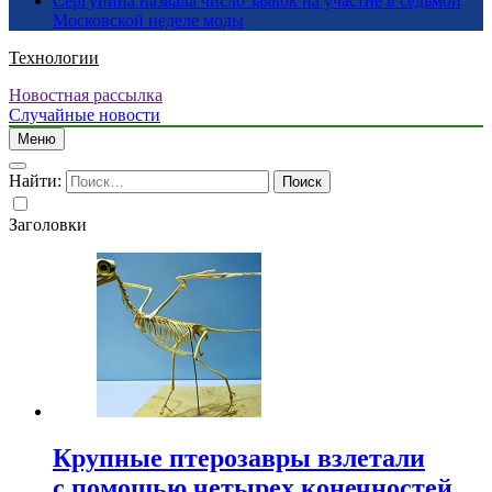
Сергунина назвала число заявок на участие в седьмой
Московской неделе моды
Технологии
Новостная рассылка
Случайные новости
Меню
Найти:
Заголовки
Крупные птерозавры взлетали
с помощью четырех конечностей