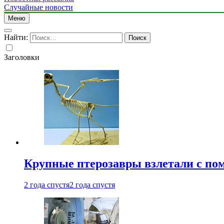
Случайные новости
Меню
Найти:
Заголовки
Крупные птерозавры взлетали с по
2 года спустя
2 года спустя