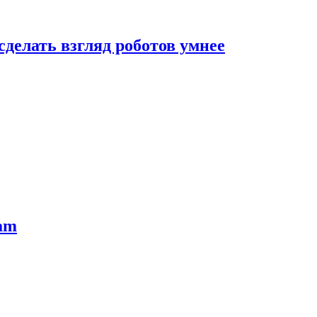
сделать взгляд роботов умнее
ram