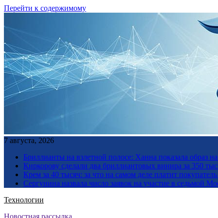
Перейти к содержимому
7 августа, 2026
Бриллианты на взлетной полосе: Ханна показала образ н
Киркорову сделали два бриллиантовых винира за 350 тыс
Крем за 40 тысяч: за что на самом деле платит покупате
Сергунина назвала число заявок на участие в седьмой М
Технологии
Новостная рассылка