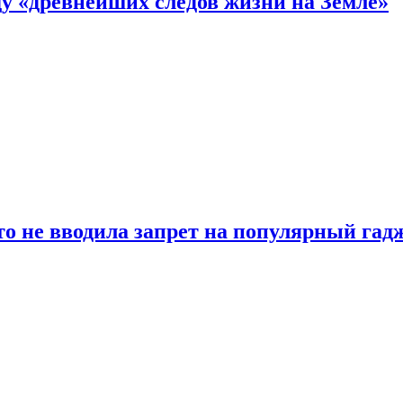
 «древнейших следов жизни на Земле»
о не вводила запрет на популярный гадж