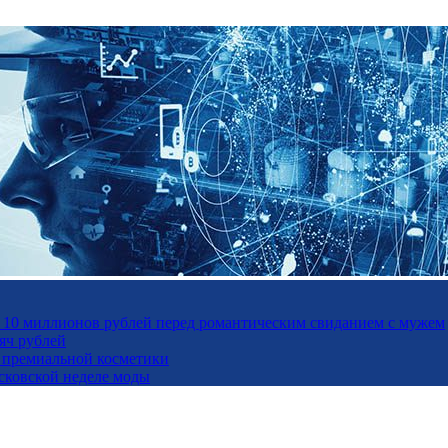
а 10 миллионов рублей перед романтическим свиданием с мужем
яч рублей
ль премиальной косметики
осковской неделе моды