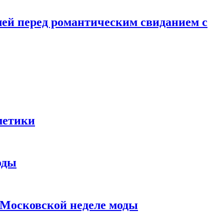
лей перед романтическим свиданием с
метики
оды
в Московской неделе моды