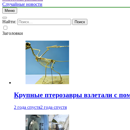
Случайные новости
Меню
Найти:
Заголовки
Крупные птерозавры взлетали с по
2 года спустя
2 года спустя