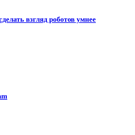
сделать взгляд роботов умнее
ram