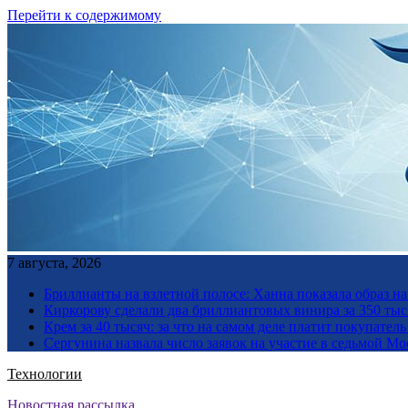
Перейти к содержимому
7 августа, 2026
Бриллианты на взлетной полосе: Ханна показала образ н
Киркорову сделали два бриллиантовых винира за 350 тыс
Крем за 40 тысяч: за что на самом деле платит покупате
Сергунина назвала число заявок на участие в седьмой М
Технологии
Новостная рассылка