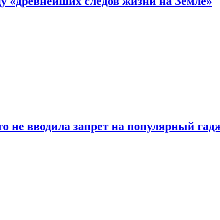
 «древнейших следов жизни на Земле»
о не вводила запрет на популярный гадж