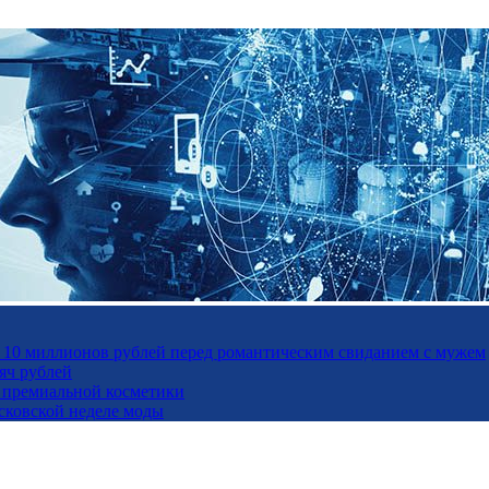
а 10 миллионов рублей перед романтическим свиданием с мужем
яч рублей
ль премиальной косметики
осковской неделе моды