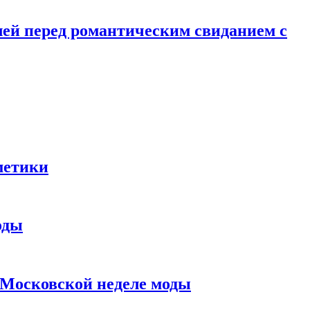
лей перед романтическим свиданием с
метики
оды
в Московской неделе моды