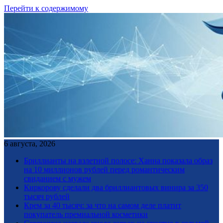
Перейти к содержимому
6 августа, 2026
Бриллианты на взлетной полосе: Ханна показала образ
на 10 миллионов рублей перед романтическим
свиданием с мужем
Киркорову сделали два бриллиантовых винира за 350
тысяч рублей
Крем за 40 тысяч: за что на самом деле платит
покупатель премиальной косметики