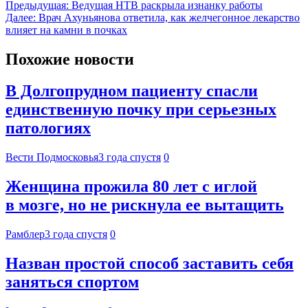
Предыдущая:
Ведущая НТВ раскрыла изнанку работы
Далее:
Врач Ахуньянова ответила, как желчегонное лекарство
влияет на камни в почках
Похожие новости
В Долгопрудном пациенту спасли
единственную почку при серьезных
патологиях
Вести Подмосковья
3 года спустя
0
Женщина прожила 80 лет с иглой
в мозге, но не рискнула ее вытащить
Рамблер
3 года спустя
0
Назван простой способ заставить себя
заняться спортом