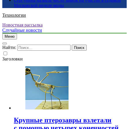
Сергунина назвала число заявок на участие в седьмой
Московской неделе моды
Технологии
Новостная рассылка
Случайные новости
Меню
Найти:
Заголовки
Крупные птерозавры взлетали
с помощью четырех конечностей