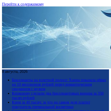
Перейти к содержимому
8 августа, 2026
Бриллианты на взлетной полосе: Ханна показала образ
на 10 миллионов рублей перед романтическим
свиданием с мужем
Киркорову сделали два бриллиантовых винира за 350
тысяч рублей
Крем за 40 тысяч: за что на самом деле платит
покупатель премиальной косметики