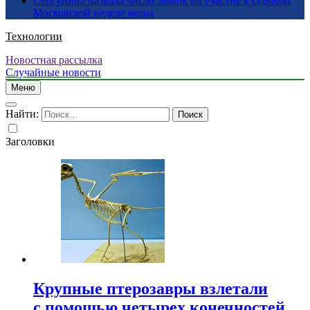
Сергунина назвала число заявок на участие в седьмой
Московской неделе моды
Технологии
Новостная рассылка
Случайные новости
Меню
Найти:
Заголовки
Крупные птерозавры взлетали
с помощью четырех конечностей