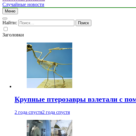
Случайные новости
Меню
Найти:
Заголовки
Крупные птерозавры взлетали с по
2 года спустя
2 года спустя