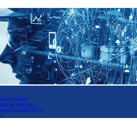
рейской войне
рмат не работает?
м в EA Sports FC 27
д