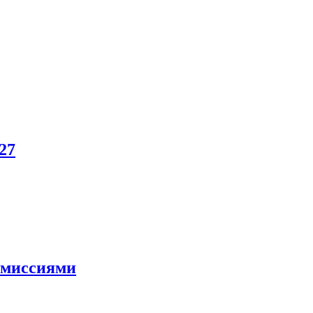
27
и миссиями