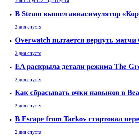
5 лет спустя
2 года спустя
В Steam вышел авиасимулятор «Коре
2 дня спустя
Overwatch пытается вернуть матчи 6
2 дня спустя
EA раскрыла детали режима The Gro
2 дня спустя
Как сбрасывать очки навыков в Beast
2 дня спустя
В Escape from Tarkov стартовал пе
2 дня спустя