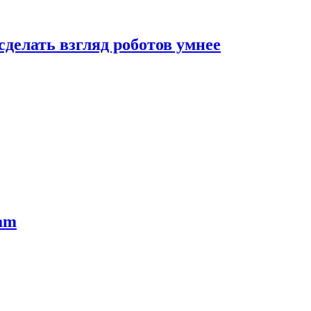
сделать взгляд роботов умнее
ram