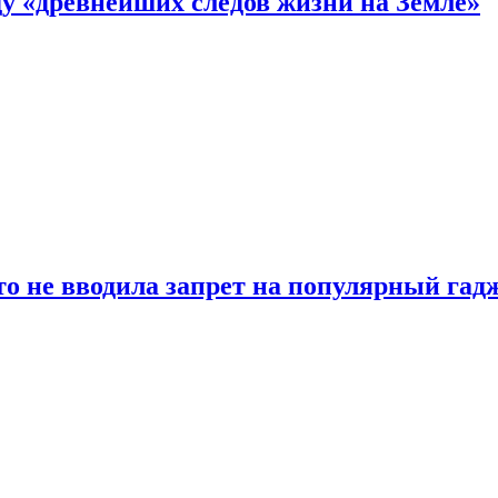
 «древнейших следов жизни на Земле»
о не вводила запрет на популярный гадж