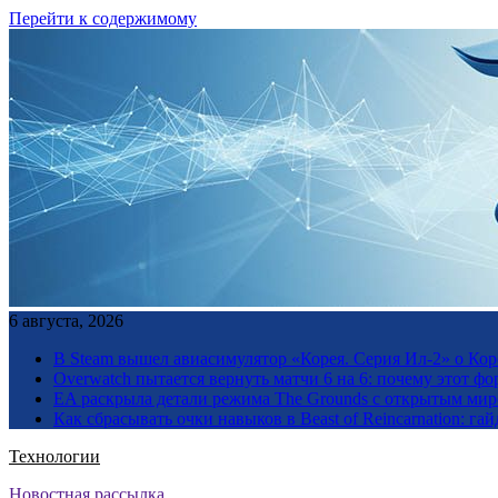
Перейти к содержимому
6 августа, 2026
В Steam вышел авиасимулятор «Корея. Серия Ил-2» о Ко
Overwatch пытается вернуть матчи 6 на 6: почему этот фо
EA раскрыла детали режима The Grounds с открытым миро
Как сбрасывать очки навыков в Beast of Reincarnation: гай
Технологии
Новостная рассылка