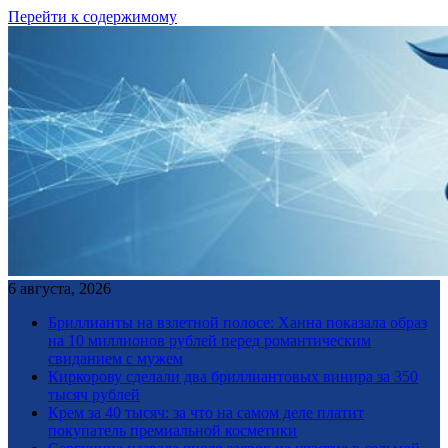
Перейти к содержимому
6 августа, 2026
Бриллианты на взлетной полосе: Ханна показала образ
на 10 миллионов рублей перед романтическим
свиданием с мужем
Киркорову сделали два бриллиантовых винира за 350
тысяч рублей
Крем за 40 тысяч: за что на самом деле платит
покупатель премиальной косметики