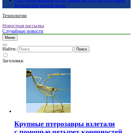
Сергунина назвала число заявок на участие в седьмой
Московской неделе моды
Технологии
Новостная рассылка
Случайные новости
Меню
Найти:
Заголовки
Крупные птерозавры взлетали
с помощью четырех конечностей