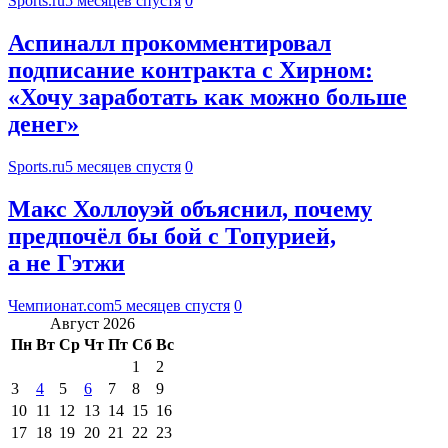
Sports.ru
5 месяцев спустя
0
Аспиналл прокомментировал
подписание контракта с Хирном:
«Хочу заработать как можно больше
денег»
Sports.ru
5 месяцев спустя
0
Макс Холлоуэй объяснил, почему
предпочёл бы бой с Топурией,
а не Гэтжи
Чемпионат.com
5 месяцев спустя
0
Август 2026
Пн
Вт
Ср
Чт
Пт
Сб
Вс
1
2
3
4
5
6
7
8
9
10
11
12
13
14
15
16
17
18
19
20
21
22
23