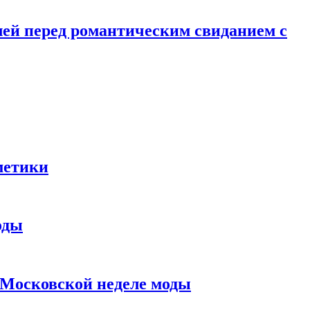
лей перед романтическим свиданием с
метики
оды
в Московской неделе моды