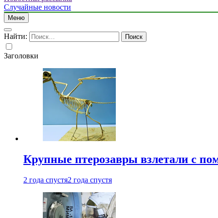
Случайные новости
Меню
Найти:
Заголовки
Крупные птерозавры взлетали с по
2 года спустя
2 года спустя