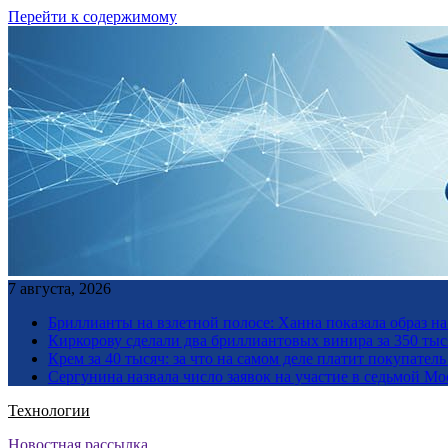
Перейти к содержимому
7 августа, 2026
Бриллианты на взлетной полосе: Ханна показала образ н
Киркорову сделали два бриллиантовых винира за 350 тыс
Крем за 40 тысяч: за что на самом деле платит покупате
Сергунина назвала число заявок на участие в седьмой М
Технологии
Новостная рассылка