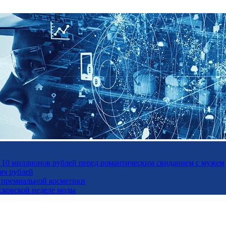
а 10 миллионов рублей перед романтическим свиданием с мужем
яч рублей
ль премиальной косметики
осковской неделе моды