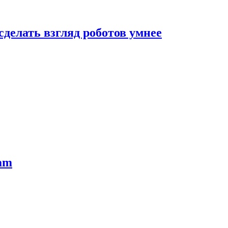
сделать взгляд роботов умнее
ram