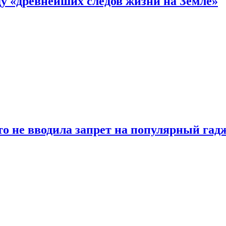
 «древнейших следов жизни на Земле»
о не вводила запрет на популярный гадж