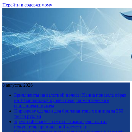
Перейти к содержимому
8 августа, 2026
Бриллианты на взлетной полосе: Ханна показала образ
на 10 миллионов рублей перед романтическим
свиданием с мужем
Киркорову сделали два бриллиантовых винира за 350
тысяч рублей
Крем за 40 тысяч: за что на самом деле платит
покупатель премиальной косметики