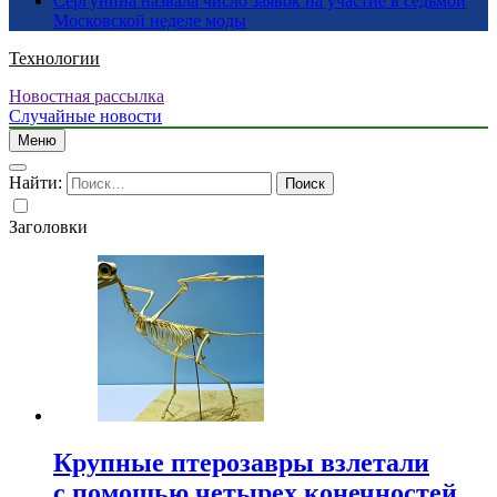
Сергунина назвала число заявок на участие в седьмой
Московской неделе моды
Технологии
Новостная рассылка
Случайные новости
Меню
Найти:
Заголовки
Крупные птерозавры взлетали
с помощью четырех конечностей