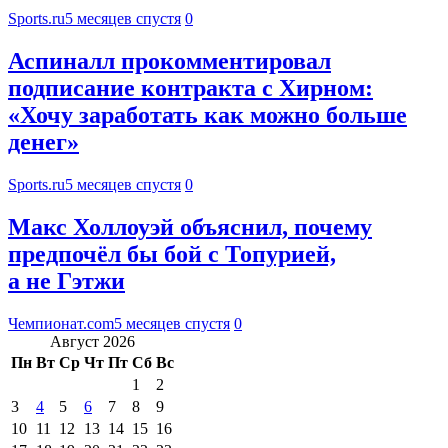
Sports.ru
5 месяцев спустя
0
Аспиналл прокомментировал
подписание контракта с Хирном:
«Хочу заработать как можно больше
денег»
Sports.ru
5 месяцев спустя
0
Макс Холлоуэй объяснил, почему
предпочёл бы бой с Топурией,
а не Гэтжи
Чемпионат.com
5 месяцев спустя
0
Август 2026
Пн
Вт
Ср
Чт
Пт
Сб
Вс
1
2
3
4
5
6
7
8
9
10
11
12
13
14
15
16