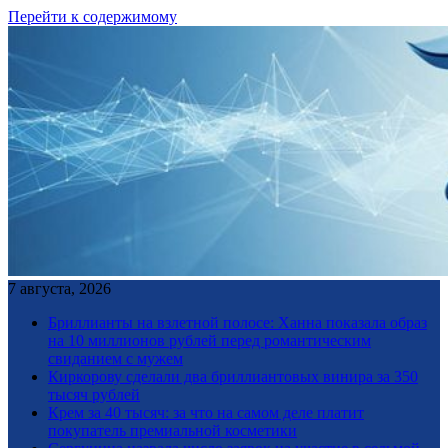
Перейти к содержимому
7 августа, 2026
Бриллианты на взлетной полосе: Ханна показала образ
на 10 миллионов рублей перед романтическим
свиданием с мужем
Киркорову сделали два бриллиантовых винира за 350
тысяч рублей
Крем за 40 тысяч: за что на самом деле платит
покупатель премиальной косметики