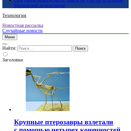
Сергунина назвала число заявок на участие в седьмой
Московской неделе моды
Технологии
Новостная рассылка
Случайные новости
Меню
Найти:
Заголовки
Крупные птерозавры взлетали
с помощью четырех конечностей