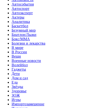
Автособытия
Автоспорт
Автоэксперт
Актеры
Аналитика
Баскетбол
Безумный мир
Биатлон/Лыжи
Бокс/MMA
Болезни и лекарства
В мире
В России
Вещи
Военные новости
Волейбол
Гаджеты
Дети
Дом и сад
Еда
Звёзды
Здоровье
ЗОЖ
Игры
Импортозамещение