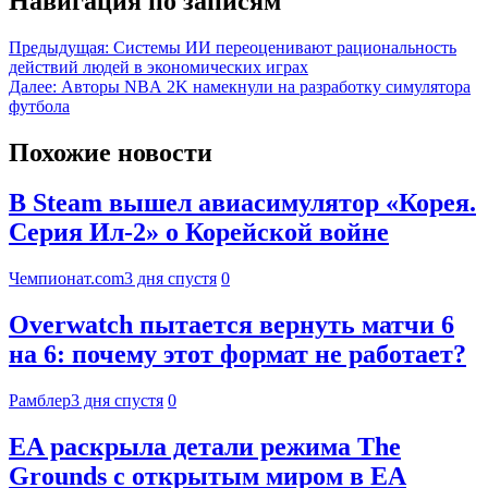
Навигация по записям
Предыдущая:
Системы ИИ переоценивают рациональность
действий людей в экономических играх
Далее:
Авторы NBA 2K намекнули на разработку симулятора
футбола
Похожие новости
В Steam вышел авиасимулятор «Корея.
Серия Ил-2» о Корейской войне
Чемпионат.com
3 дня спустя
0
Overwatch пытается вернуть матчи 6
на 6: почему этот формат не работает?
Рамблер
3 дня спустя
0
EA раскрыла детали режима The
Grounds с открытым миром в EA