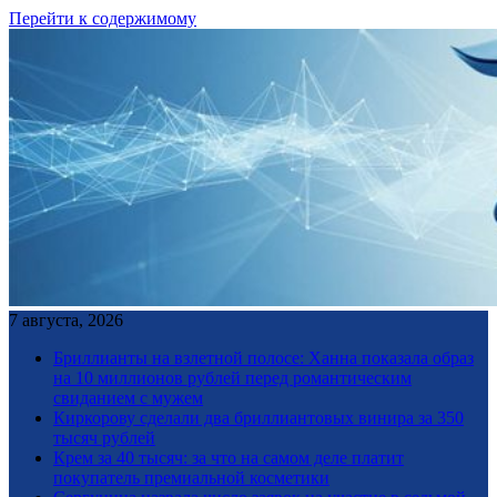
Перейти к содержимому
7 августа, 2026
Бриллианты на взлетной полосе: Ханна показала образ
на 10 миллионов рублей перед романтическим
свиданием с мужем
Киркорову сделали два бриллиантовых винира за 350
тысяч рублей
Крем за 40 тысяч: за что на самом деле платит
покупатель премиальной косметики