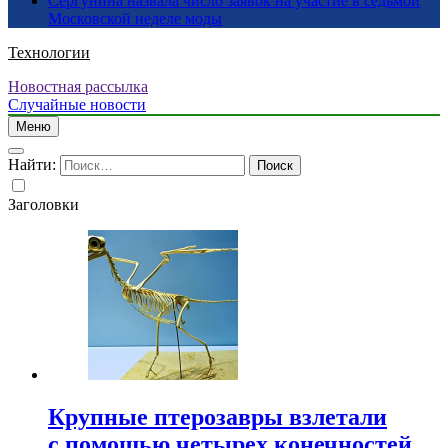
Сергунина назвала число заявок на участие в седьмой
Московской неделе моды
Технологии
Новостная рассылка
Случайные новости
Меню
Найти:
Заголовки
Крупные птерозавры взлетали
с помощью четырех конечностей