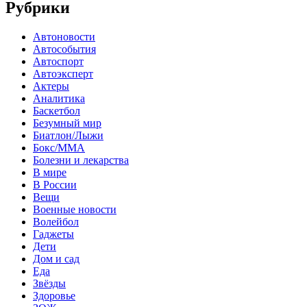
Рубрики
Автоновости
Автособытия
Автоспорт
Автоэксперт
Актеры
Аналитика
Баскетбол
Безумный мир
Биатлон/Лыжи
Бокс/MMA
Болезни и лекарства
В мире
В России
Вещи
Военные новости
Волейбол
Гаджеты
Дети
Дом и сад
Еда
Звёзды
Здоровье