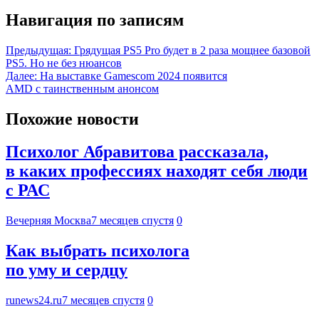
Навигация по записям
Предыдущая:
Грядущая PS5 Pro будет в 2 раза мощнее базовой
PS5. Но не без нюансов
Далее:
На выставке Gamescom 2024 появится
AMD с таинственным анонсом
Похожие новости
Психолог Абравитова рассказала,
в каких профессиях находят себя люди
с РАС
Вечерняя Москва
7 месяцев спустя
0
Как выбрать психолога
по уму и сердцу
runews24.ru
7 месяцев спустя
0