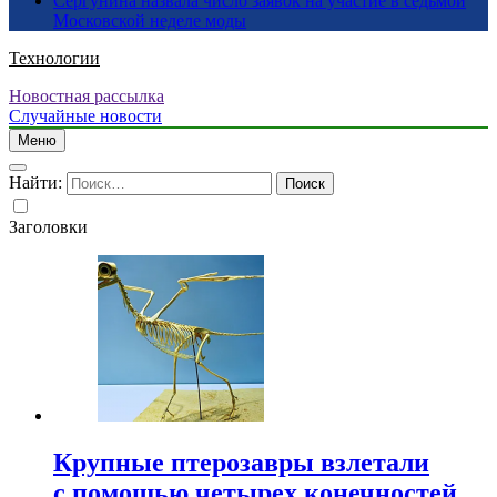
Сергунина назвала число заявок на участие в седьмой
Московской неделе моды
Технологии
Новостная рассылка
Случайные новости
Меню
Найти:
Заголовки
Крупные птерозавры взлетали
с помощью четырех конечностей