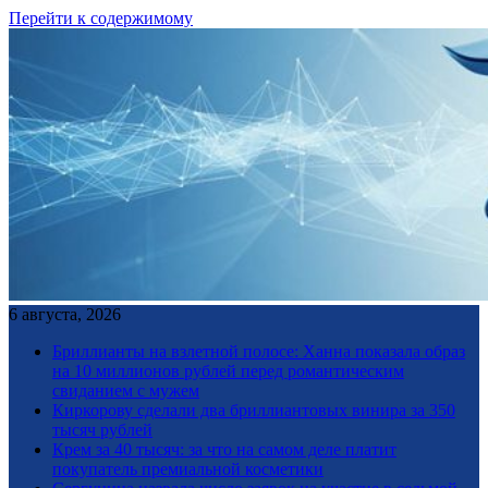
Перейти к содержимому
6 августа, 2026
Бриллианты на взлетной полосе: Ханна показала образ
на 10 миллионов рублей перед романтическим
свиданием с мужем
Киркорову сделали два бриллиантовых винира за 350
тысяч рублей
Крем за 40 тысяч: за что на самом деле платит
покупатель премиальной косметики