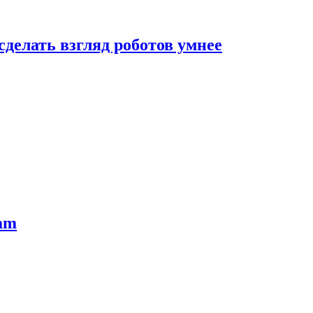
сделать взгляд роботов умнее
ram