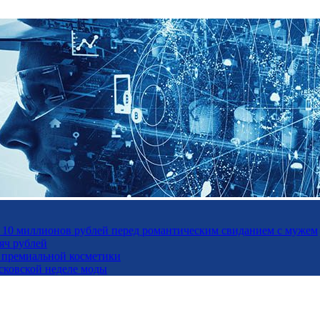
а 10 миллионов рублей перед романтическим свиданием с мужем
яч рублей
ль премиальной косметики
осковской неделе моды