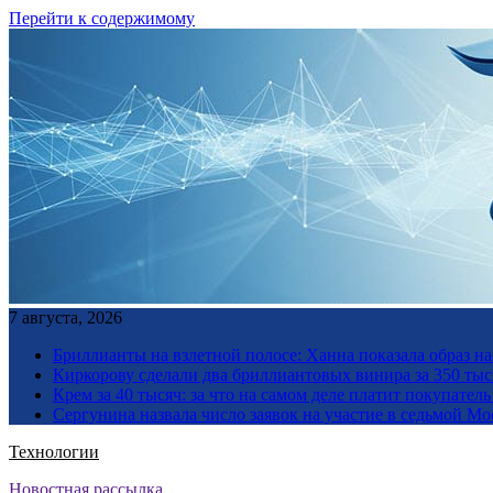
Перейти к содержимому
7 августа, 2026
Бриллианты на взлетной полосе: Ханна показала образ н
Киркорову сделали два бриллиантовых винира за 350 тыс
Крем за 40 тысяч: за что на самом деле платит покупате
Сергунина назвала число заявок на участие в седьмой М
Технологии
Новостная рассылка