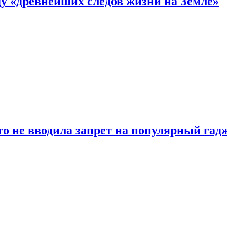
 «древнейших следов жизни на Земле»
о не вводила запрет на популярный гадж