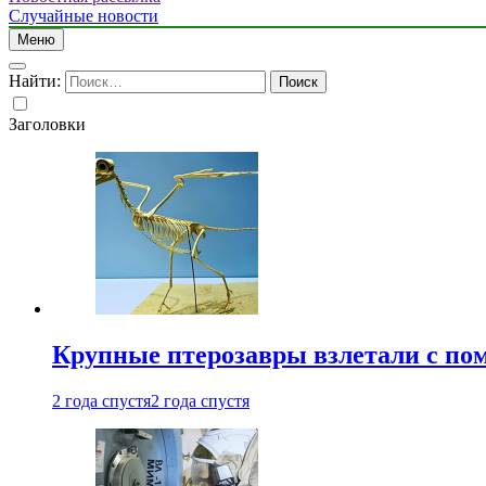
Случайные новости
Меню
Найти:
Заголовки
Крупные птерозавры взлетали с по
2 года спустя
2 года спустя