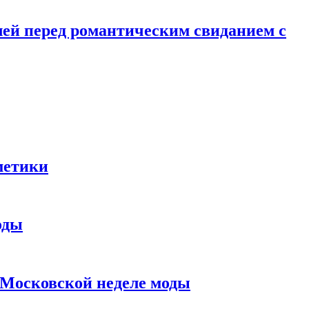
лей перед романтическим свиданием с
метики
оды
в Московской неделе моды