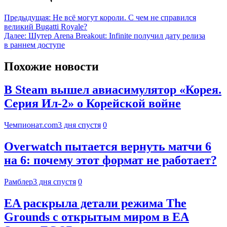
Предыдущая:
Не всё могут короли. С чем не справился
великий Bugatti Royale?
Далее:
Шутер Arena Breakout: Infinite получил дату релиза
в раннем доступе
Похожие новости
В Steam вышел авиасимулятор «Корея.
Серия Ил-2» о Корейской войне
Чемпионат.com
3 дня спустя
0
Overwatch пытается вернуть матчи 6
на 6: почему этот формат не работает?
Рамблер
3 дня спустя
0
EA раскрыла детали режима The
Grounds с открытым миром в EA