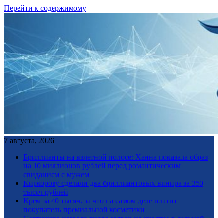
Перейти к содержимому
7 августа, 2026
Бриллианты на взлетной полосе: Ханна показала образ
на 10 миллионов рублей перед романтическим
свиданием с мужем
Киркорову сделали два бриллиантовых винира за 350
тысяч рублей
Крем за 40 тысяч: за что на самом деле платит
покупатель премиальной косметики