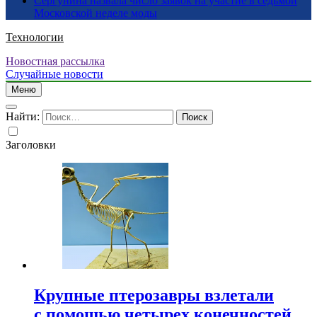
Сергунина назвала число заявок на участие в седьмой
Московской неделе моды
Технологии
Новостная рассылка
Случайные новости
Меню
Найти:
Заголовки
Крупные птерозавры взлетали
с помощью четырех конечностей