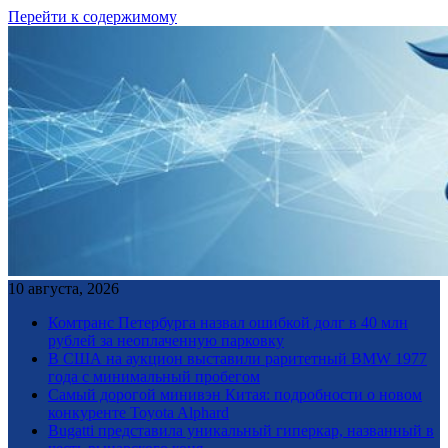
Перейти к содержимому
10 августа, 2026
Комтранс Петербурга назвал ошибкой долг в 40 млн
рублей за неоплаченную парковку
В США на аукцион выставили раритетный BMW 1977
года с минимальный пробегом
Самый дорогой минивэн Китая: подробности о новом
конкуренте Toyota Alphard
Bugatti представила уникальный гиперкар, названный в