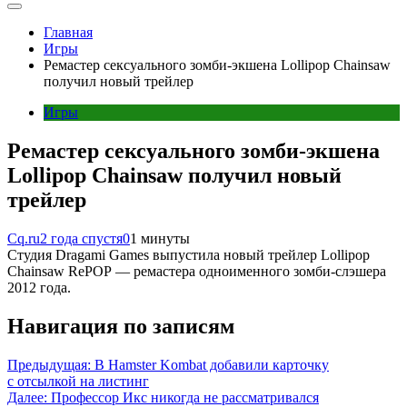
Главная
Игры
Ремастер сексуального зомби-экшена Lollipop Chainsaw
получил новый трейлер
Игры
Ремастер сексуального зомби-экшена
Lollipop Chainsaw получил новый
трейлер
Cq.ru
2 года спустя
0
1 минуты
Студия Dragami Games выпустила новый трейлер Lollipop
Chainsaw RePOP — ремастера одноименного зомби-слэшера
2012 года.
Навигация по записям
Предыдущая:
В Hamster Kombat добавили карточку
с отсылкой на листинг
Далее:
Профессор Икс никогда не рассматривался