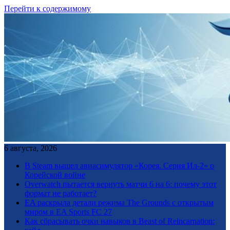
Перейти к содержимому
6 августа, 2026
В Steam вышел авиасимулятор «Корея. Серия Ил-2» о
Корейской войне
Overwatch пытается вернуть матчи 6 на 6: почему этот
формат не работает?
EA раскрыла детали режима The Grounds с открытым
миром в EA Sports FC 27
Как сбрасывать очки навыков в Beast of Reincarnation: