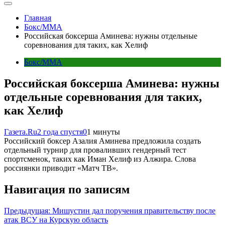
Главная
Бокс/MMA
Российская боксерша Аминева: нужны отдельные
соревнования для таких, как Хелиф
Бокс/MMA
Российская боксерша Аминева: нужны
отдельные соревнования для таких,
как Хелиф
Газета.Ru
2 года спустя
0
1 минуты
Российский боксер Азалия Аминева предложила создать
отдельный турнир для проваливших гендерный тест
спортсменок, таких как Иман Хелиф из Алжира. Слова
россиянки приводит «Матч ТВ».
Навигация по записям
Предыдущая:
Мишустин дал поручения правительству после
атак ВСУ на Курскую область