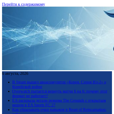
Перейти к содержимому
6 августа, 2026
В Steam вышел авиасимулятор «Корея. Серия Ил-2» о
Корейской войне
Overwatch пытается вернуть матчи 6 на 6: почему этот
формат не работает?
EA раскрыла детали режима The Grounds с открытым
миром в EA Sports FC 27
Как сбрасывать очки навыков в Beast of Reincarnation: