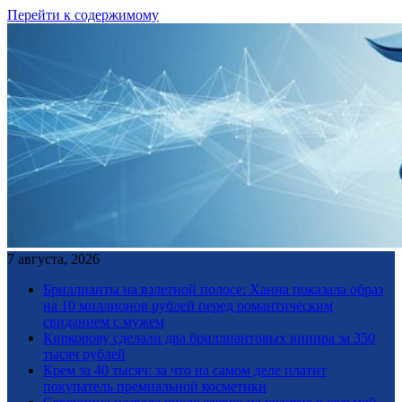
Перейти к содержимому
7 августа, 2026
Бриллианты на взлетной полосе: Ханна показала образ
на 10 миллионов рублей перед романтическим
свиданием с мужем
Киркорову сделали два бриллиантовых винира за 350
тысяч рублей
Крем за 40 тысяч: за что на самом деле платит
покупатель премиальной косметики