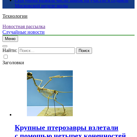
Сергунина назвала число заявок на участие в седьмой
Московской неделе моды
Технологии
Новостная рассылка
Случайные новости
Меню
Найти:
Заголовки
Крупные птерозавры взлетали
с помощью четырех конечностей