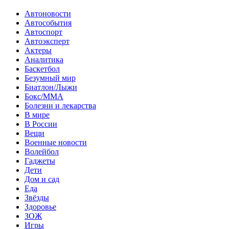
Автоновости
Автособытия
Автоспорт
Автоэксперт
Актеры
Аналитика
Баскетбол
Безумный мир
Биатлон/Лыжи
Бокс/MMA
Болезни и лекарства
В мире
В России
Вещи
Военные новости
Волейбол
Гаджеты
Дети
Дом и сад
Еда
Звёзды
Здоровье
ЗОЖ
Игры