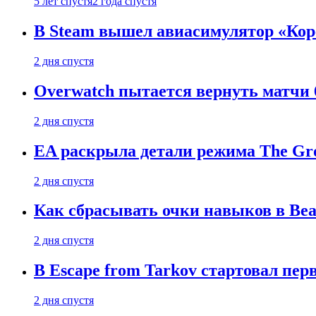
5 лет спустя
2 года спустя
В Steam вышел авиасимулятор «Коре
2 дня спустя
Overwatch пытается вернуть матчи 6
2 дня спустя
EA раскрыла детали режима The Gro
2 дня спустя
Как сбрасывать очки навыков в Beast
2 дня спустя
В Escape from Tarkov стартовал пе
2 дня спустя