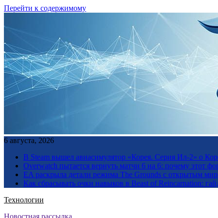
Перейти к содержимому
6 августа, 2026
В Steam вышел авиасимулятор «Корея. Серия Ил-2» о Ко
Overwatch пытается вернуть матчи 6 на 6: почему этот фо
EA раскрыла детали режима The Grounds с открытым миро
Как сбрасывать очки навыков в Beast of Reincarnation: гай
Технологии
Новостная рассылка