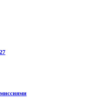
27
и миссиями