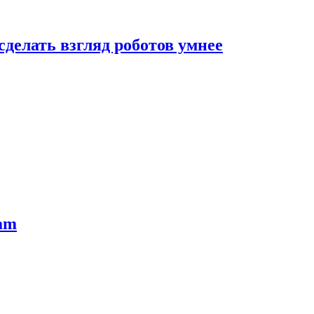
сделать взгляд роботов умнее
ram