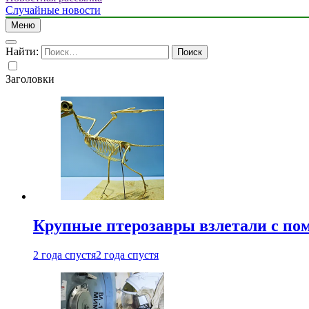
Случайные новости
Меню
Найти:
Заголовки
Крупные птерозавры взлетали с по
2 года спустя
2 года спустя