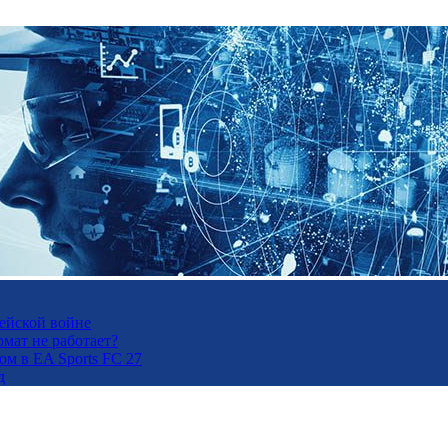
рейской войне
рмат не работает?
м в EA Sports FC 27
д