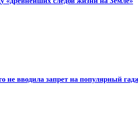
 «древнейших следов жизни на Земле»
о не вводила запрет на популярный гадж