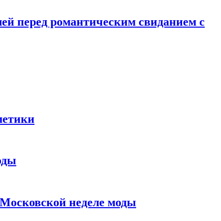
лей перед романтическим свиданием с
метики
оды
в Московской неделе моды