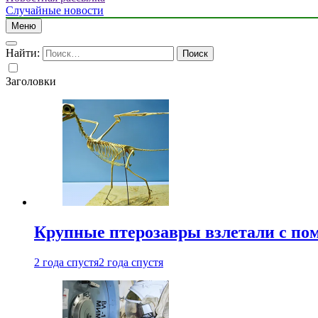
Случайные новости
Меню
Найти:
Заголовки
Крупные птерозавры взлетали с по
2 года спустя
2 года спустя