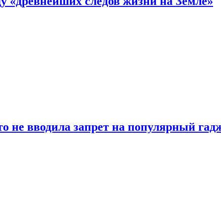
 «древнейших следов жизни на Земле»
о не вводила запрет на популярный гадж