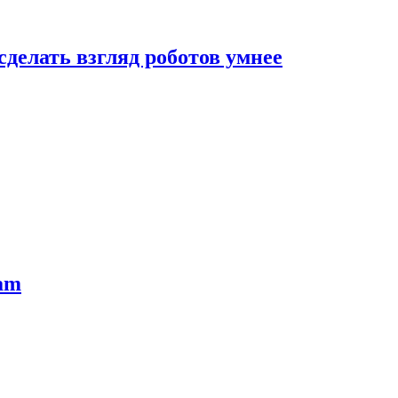
сделать взгляд роботов умнее
ram