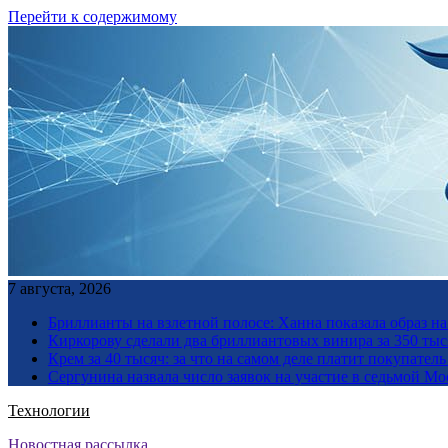
Перейти к содержимому
7 августа, 2026
Бриллианты на взлетной полосе: Ханна показала образ н
Киркорову сделали два бриллиантовых винира за 350 тыс
Крем за 40 тысяч: за что на самом деле платит покупате
Сергунина назвала число заявок на участие в седьмой М
Технологии
Новостная рассылка