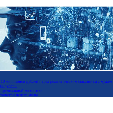
а 10 миллионов рублей перед романтическим свиданием с мужем
яч рублей
ль премиальной косметики
осковской неделе моды