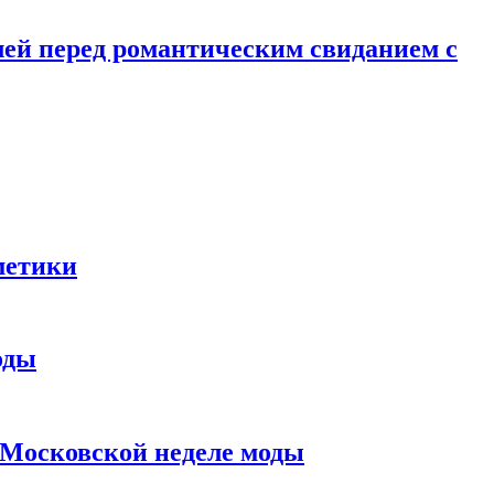
лей перед романтическим свиданием с
метики
оды
в Московской неделе моды