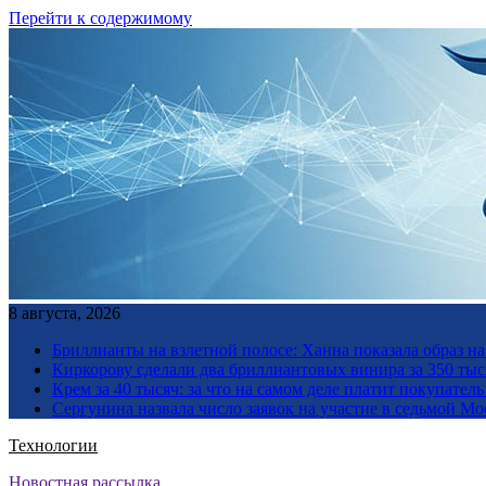
Перейти к содержимому
8 августа, 2026
Бриллианты на взлетной полосе: Ханна показала образ н
Киркорову сделали два бриллиантовых винира за 350 тыс
Крем за 40 тысяч: за что на самом деле платит покупате
Сергунина назвала число заявок на участие в седьмой М
Технологии
Новостная рассылка