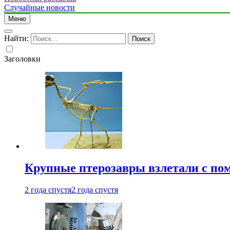
Случайные новости
Меню
Найти:
Заголовки
Крупные птерозавры взлетали с по
2 года спустя
2 года спустя