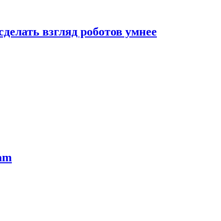
сделать взгляд роботов умнее
ram