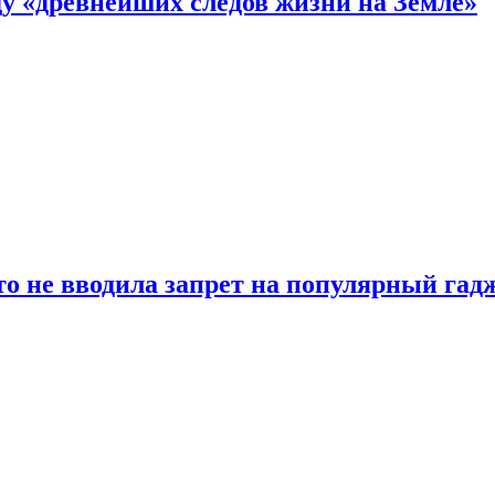
 «древнейших следов жизни на Земле»
о не вводила запрет на популярный гадж