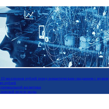
а 10 миллионов рублей перед романтическим свиданием с мужем
яч рублей
ль премиальной косметики
осковской неделе моды