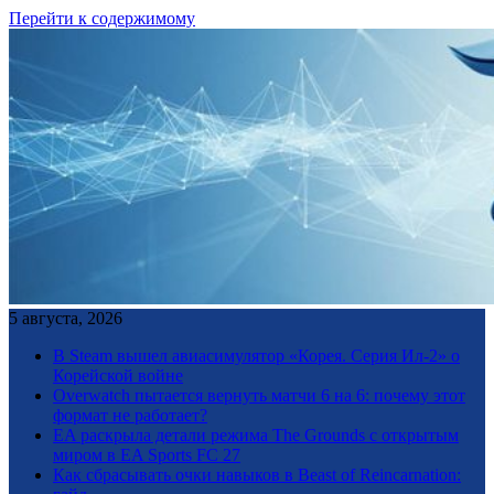
Перейти к содержимому
5 августа, 2026
В Steam вышел авиасимулятор «Корея. Серия Ил-2» о
Корейской войне
Overwatch пытается вернуть матчи 6 на 6: почему этот
формат не работает?
EA раскрыла детали режима The Grounds с открытым
миром в EA Sports FC 27
Как сбрасывать очки навыков в Beast of Reincarnation: