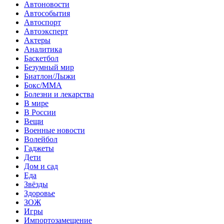
Автоновости
Автособытия
Автоспорт
Автоэксперт
Актеры
Аналитика
Баскетбол
Безумный мир
Биатлон/Лыжи
Бокс/MMA
Болезни и лекарства
В мире
В России
Вещи
Военные новости
Волейбол
Гаджеты
Дети
Дом и сад
Еда
Звёзды
Здоровье
ЗОЖ
Игры
Импортозамещение