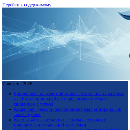
Перейти к содержимому
7 августа, 2026
Бриллианты на взлетной полосе: Ханна показала образ
на 10 миллионов рублей перед романтическим
свиданием с мужем
Киркорову сделали два бриллиантовых винира за 350
тысяч рублей
Крем за 40 тысяч: за что на самом деле платит
покупатель премиальной косметики