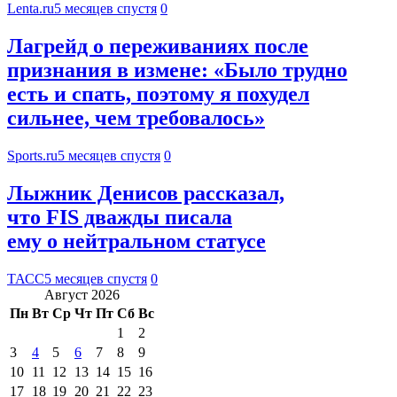
Lenta.ru
5 месяцев спустя
0
Лагрейд о переживаниях после
признания в измене: «Было трудно
есть и спать, поэтому я похудел
сильнее, чем требовалось»
Sports.ru
5 месяцев спустя
0
Лыжник Денисов рассказал,
что FIS дважды писала
ему о нейтральном статусе
ТАСС
5 месяцев спустя
0
Август 2026
Пн
Вт
Ср
Чт
Пт
Сб
Вс
1
2
3
4
5
6
7
8
9
10
11
12
13
14
15
16
17
18
19
20
21
22
23