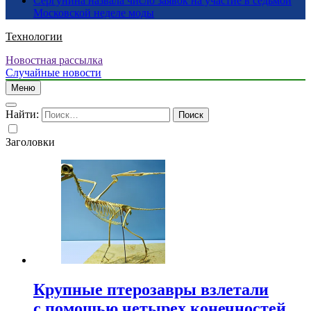
Сергунина назвала число заявок на участие в седьмой
Московской неделе моды
Технологии
Новостная рассылка
Случайные новости
Меню
Найти:
Заголовки
Крупные птерозавры взлетали
с помощью четырех конечностей