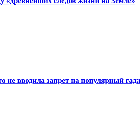
 «древнейших следов жизни на Земле»
о не вводила запрет на популярный гадж