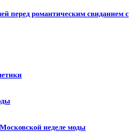
лей перед романтическим свиданием с
метики
оды
в Московской неделе моды