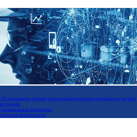
а 10 миллионов рублей перед романтическим свиданием с мужем
яч рублей
ль премиальной косметики
осковской неделе моды