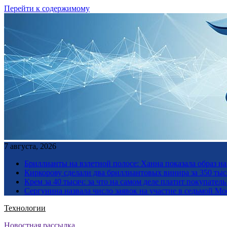
Перейти к содержимому
7 августа, 2026
Бриллианты на взлетной полосе: Ханна показала образ н
Киркорову сделали два бриллиантовых винира за 350 тыс
Крем за 40 тысяч: за что на самом деле платит покупате
Сергунина назвала число заявок на участие в седьмой М
Технологии
Новостная рассылка