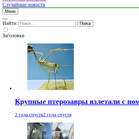
Случайные новости
Меню
Найти:
Заголовки
Крупные птерозавры взлетали с по
2 года спустя
2 года спустя