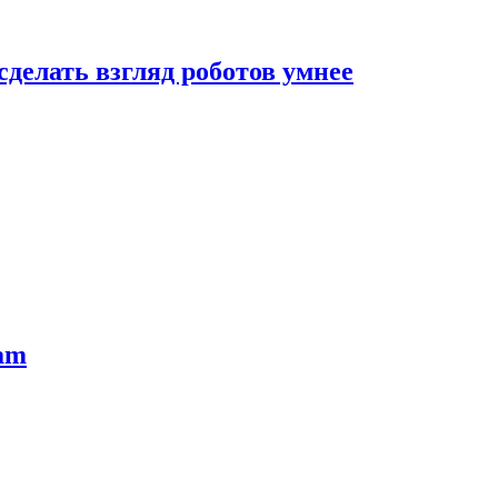
сделать взгляд роботов умнее
ram