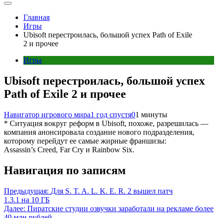
Главная
Игры
Ubisoft перестроилась, большой успех Path of Exile
2 и прочее
Игры
Ubisoft перестроилась, большой успех
Path of Exile 2 и прочее
Навигатор игрового мира
1 год спустя
0
1 минуты
* Ситуация вокруг реформ в Ubisoft, похоже, разрешилась —
компания анонсировала создание нового подразделения,
которому перейдут ее самые жирные франшизы:
Assassin’s Creed, Far Cry и Rainbow Six.
Навигация по записям
Предыдущая:
Для S. T. A. L. K. E. R. 2 вышел патч
1.3.1 на 10 ГБ
Далее:
Пиратские студии озвучки заработали на рекламе более
40 млн рублей