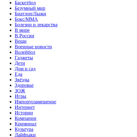
Баскетбол
Безумный мир
Биатлон/Лыжи
Бокс/MMA
Болезни и лекарства
В мире
В России
Вещи
Военные новости
Волейбол
Гаджеты
Дети
Дом и сад
Еда
Звёзды
Здоровье
ЗОЖ
Игры
Импортозамещение
Интернет
Истории
Компании
Криминал
Культура
Лайфхаки