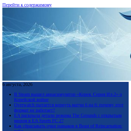
Перейти к содержимому
6 августа, 2026
В Steam вышел авиасимулятор «Корея. Серия Ил-2» о
Корейской войне
Overwatch пытается вернуть матчи 6 на 6: почему этот
формат не работает?
EA раскрыла детали режима The Grounds с открытым
миром в EA Sports FC 27
Как сбрасывать очки навыков в Beast of Reincarnation: