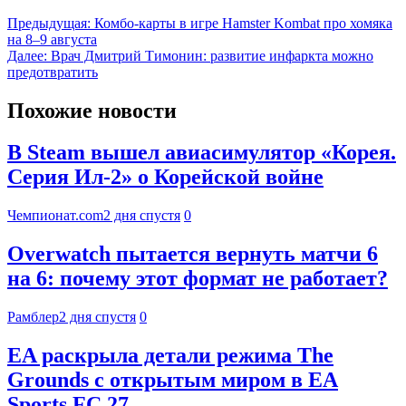
Предыдущая:
Комбо-карты в игре Hamster Kombat про хомяка
на 8–9 августа
Далее:
Врач Дмитрий Тимонин: развитие инфаркта можно
предотвратить
Похожие новости
В Steam вышел авиасимулятор «Корея.
Серия Ил-2» о Корейской войне
Чемпионат.com
2 дня спустя
0
Overwatch пытается вернуть матчи 6
на 6: почему этот формат не работает?
Рамблер
2 дня спустя
0
EA раскрыла детали режима The
Grounds с открытым миром в EA
Sports FC 27