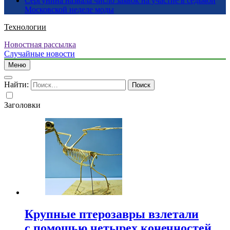
Сергунина назвала число заявок на участие в седьмой
Московской неделе моды
Технологии
Новостная рассылка
Случайные новости
Меню
Найти:
Заголовки
Крупные птерозавры взлетали
с помощью четырех конечностей