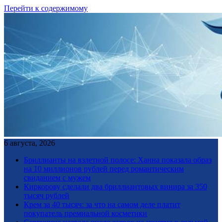
Перейти к содержимому
6 августа, 2026
Бриллианты на взлетной полосе: Ханна показала образ
на 10 миллионов рублей перед романтическим
свиданием с мужем
Киркорову сделали два бриллиантовых винира за 350
тысяч рублей
Крем за 40 тысяч: за что на самом деле платит
покупатель премиальной косметики