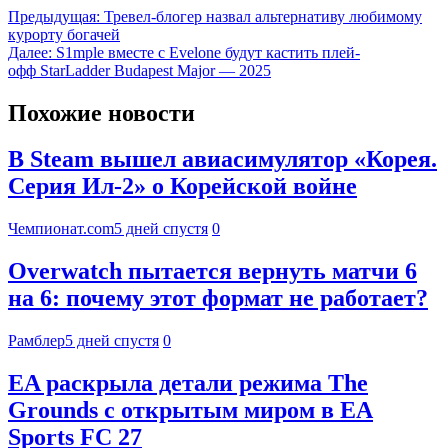
Предыдущая:
Тревел-блогер назвал альтернативу любимому
курорту богачей
Далее:
S1mple вместе с Evelone будут кастить плей-
офф StarLadder Budapest Major — 2025
Похожие новости
В Steam вышел авиасимулятор «Корея.
Серия Ил-2» о Корейской войне
Чемпионат.com
5 дней спустя
0
Overwatch пытается вернуть матчи 6
на 6: почему этот формат не работает?
Рамблер
5 дней спустя
0
EA раскрыла детали режима The
Grounds с открытым миром в EA
Sports FC 27