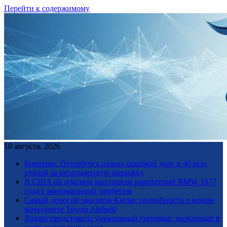
Перейти к содержимому
10 августа, 2026
Комтранс Петербурга назвал ошибкой долг в 40 млн
рублей за неоплаченную парковку
В США на аукцион выставили раритетный BMW 1977
года с минимальный пробегом
Самый дорогой минивэн Китая: подробности о новом
конкуренте Toyota Alphard
Bugatti представила уникальный гиперкар, названный в