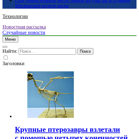
Сергунина назвала число заявок на участие в седьмой
Московской неделе моды
Технологии
Новостная рассылка
Случайные новости
Меню
Найти:
Заголовки
Крупные птерозавры взлетали
с помощью четырех конечностей