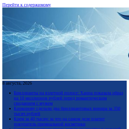
Перейти к содержимому
8 августа, 2026
Бриллианты на взлетной полосе: Ханна показала образ
на 10 миллионов рублей перед романтическим
свиданием с мужем
Киркорову сделали два бриллиантовых винира за 350
тысяч рублей
Крем за 40 тысяч: за что на самом деле платит
покупатель премиальной косметики