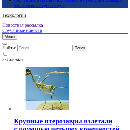
Сергунина назвала число заявок на участие в седьмой
Московской неделе моды
Технологии
Новостная рассылка
Случайные новости
Меню
Найти:
Заголовки
Крупные птерозавры взлетали
с помощью четырех конечностей