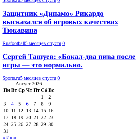
Sports.ru
5 месяцев спустя
0
Защитник «Динамо» Рикардо
высказался об игровых качествах
Тюкавина
Rusfootball
5 месяцев спустя
0
Сергей Ташуев: «Бокал-два пива после
игры — это нормально.
Sports.ru
5 месяцев спустя
0
Август 2026
Пн
Вт
Ср
Чт
Пт
Сб
Вс
1
2
3
4
5
6
7
8
9
10
11
12
13
14
15
16
17
18
19
20
21
22
23
24
25
26
27
28
29
30
31
« Июл