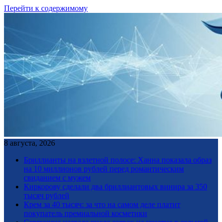
Перейти к содержимому
8 августа, 2026
Бриллианты на взлетной полосе: Ханна показала образ
на 10 миллионов рублей перед романтическим
свиданием с мужем
Киркорову сделали два бриллиантовых винира за 350
тысяч рублей
Крем за 40 тысяч: за что на самом деле платит
покупатель премиальной косметики