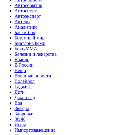
Автособытия
Автоспорт
Автоэксперт
Актеры
Аналитика
Баскетбол
Безумный мир
Биатлон/Лыжи
Бокс/MMA
Болезни и лекарства
В мире
В России
Вещи
Военные новости
Волейбол
Гаджеты
Дети
Дом и сад
Еда
Звёзды
Здоровье
ЗОЖ
Игры
Импортозамещение