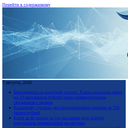
Перейти к содержимому
7 августа, 2026
Бриллианты на взлетной полосе: Ханна показала образ
на 10 миллионов рублей перед романтическим
свиданием с мужем
Киркорову сделали два бриллиантовых винира за 350
тысяч рублей
Крем за 40 тысяч: за что на самом деле платит
покупатель премиальной косметики