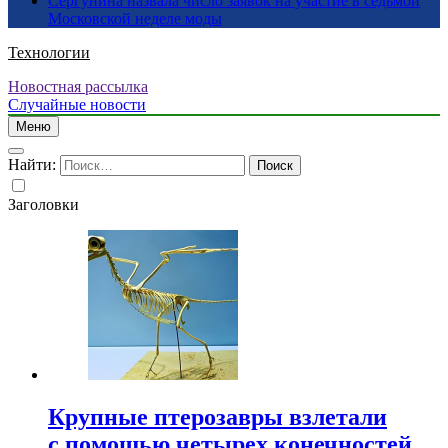
Сергунина назвала число заявок на участие в седьмой
Московской неделе моды
Технологии
Новостная рассылка
Случайные новости
Меню
Найти:
Заголовки
Крупные птерозавры взлетали
с помощью четырех конечностей