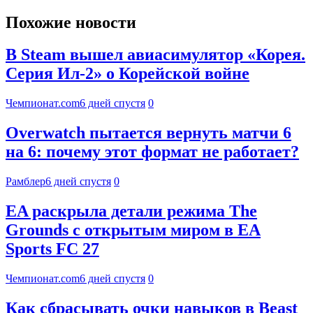
Похожие новости
В Steam вышел авиасимулятор «Корея.
Серия Ил-2» о Корейской войне
Чемпионат.com
6 дней спустя
0
Overwatch пытается вернуть матчи 6
на 6: почему этот формат не работает?
Рамблер
6 дней спустя
0
EA раскрыла детали режима The
Grounds с открытым миром в EA
Sports FC 27
Чемпионат.com
6 дней спустя
0
Как сбрасывать очки навыков в Beast