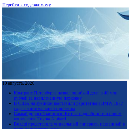
Перейти к содержимому
10 августа, 2026
Комтранс Петербурга назвал ошибкой долг в 40 млн
рублей за неоплаченную парковку
В США на аукцион выставили раритетный BMW 1977
года с минимальный пробегом
Самый дорогой минивэн Китая: подробности о новом
конкуренте Toyota Alphard
Bugatti представила уникальный гиперкар, названный в