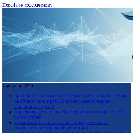
Перейти к содержимому
7 августа, 2026
Бриллианты на взлетной полосе: Ханна показала образ
на 10 миллионов рублей перед романтическим
свиданием с мужем
Киркорову сделали два бриллиантовых винира за 350
тысяч рублей
Крем за 40 тысяч: за что на самом деле платит
покупатель премиальной косметики