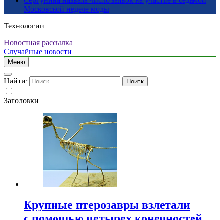
Сергунина назвала число заявок на участие в седьмой
Московской неделе моды
Технологии
Новостная рассылка
Случайные новости
Меню
Найти:
Заголовки
Крупные птерозавры взлетали
с помощью четырех конечностей