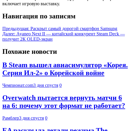
включает игровую выставку.
Навигация по записям
Предыдущая:
Раскрыт самый дорогой смартфон Samsung
Далее:
​Ayaneo Next II — китайский конкурент Steam Deck —
получит 2К OLED-экран
Похожие новости
В Steam вышел авиасимулятор «Корея.
Серия Ил-2» о Корейской войне
Чемпионат.com
3 дня спустя
0
Overwatch пытается вернуть матчи 6
на 6: почему этот формат не работает?
Рамблер
3 дня спустя
0
EA раскрыла детали режима The