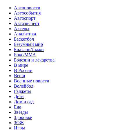
Автоновости
Автособытия
Автоспорт
Автоэксперт
Актеры
Аналитика
Баскетбол
Безумный мир
Биатлон/Лыжи
Бокс/MMA
Болезни и лекарства
В мире
В России
Вещи
Военные новости
Волейбол
Гаджеты
Дети
Дом и сад
Еда
Звёзды
Здоровье
ЗОЖ
Игры