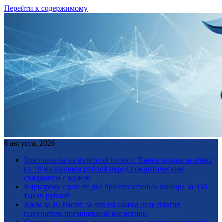
Перейти к содержимому
6 августа, 2026
Бриллианты на взлетной полосе: Ханна показала образ
на 10 миллионов рублей перед романтическим
свиданием с мужем
Киркорову сделали два бриллиантовых винира за 350
тысяч рублей
Крем за 40 тысяч: за что на самом деле платит
покупатель премиальной косметики