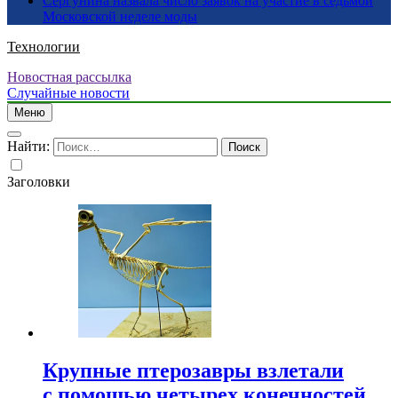
Сергунина назвала число заявок на участие в седьмой
Московской неделе моды
Технологии
Новостная рассылка
Случайные новости
Меню
Найти:
Заголовки
Крупные птерозавры взлетали
с помощью четырех конечностей