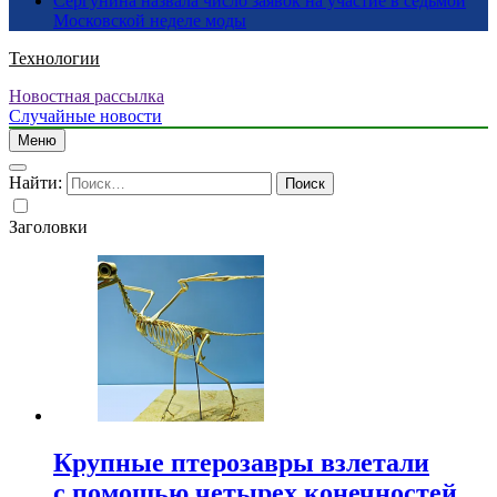
Сергунина назвала число заявок на участие в седьмой
Московской неделе моды
Технологии
Новостная рассылка
Случайные новости
Меню
Найти:
Заголовки
Крупные птерозавры взлетали
с помощью четырех конечностей