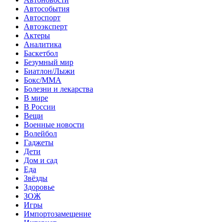
Автособытия
Автоспорт
Автоэксперт
Актеры
Аналитика
Баскетбол
Безумный мир
Биатлон/Лыжи
Бокс/MMA
Болезни и лекарства
В мире
В России
Вещи
Военные новости
Волейбол
Гаджеты
Дети
Дом и сад
Еда
Звёзды
Здоровье
ЗОЖ
Игры
Импортозамещение