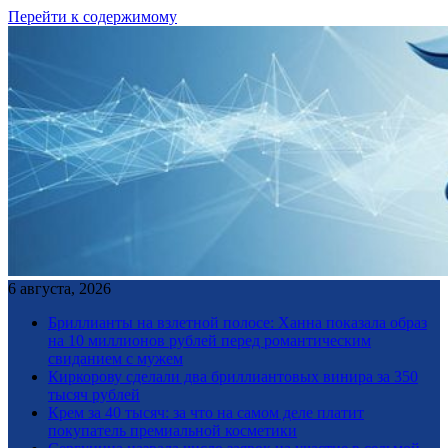
Перейти к содержимому
6 августа, 2026
Бриллианты на взлетной полосе: Ханна показала образ
на 10 миллионов рублей перед романтическим
свиданием с мужем
Киркорову сделали два бриллиантовых винира за 350
тысяч рублей
Крем за 40 тысяч: за что на самом деле платит
покупатель премиальной косметики