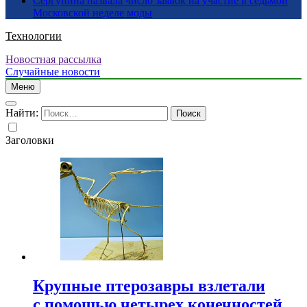
Сергунина назвала число заявок на участие в седьмой
Московской неделе моды
Технологии
Новостная рассылка
Случайные новости
Меню
Найти:
Заголовки
Крупные птерозавры взлетали
с помощью четырех конечностей